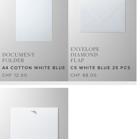
ENVELOPE
DOCUMENT
DIAMOND
FOLDER
FLAP
A4 COTTON WHITE BLUE
C5 WHITE BLUE 25 PCS
CHF 12.00
CHF 88.00