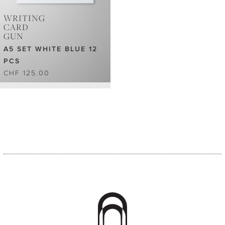
WRITING
CARD
GUN
A5 SET WHITE BLUE 12
PCS
CHF 125.00