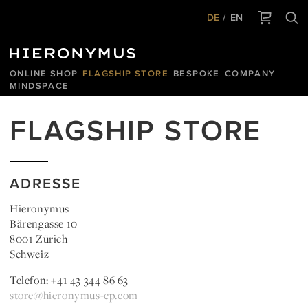
DE
EN
ONLINE SHOP
FLAGSHIP STORE
BESPOKE
COMPANY
MINDSPACE
FLAGSHIP STORE
ADRESSE
Hieronymus
Bärengasse 10
8001 Zürich
Schweiz
Telefon: +41 43 344 86 63
store@hieronymus-cp.com