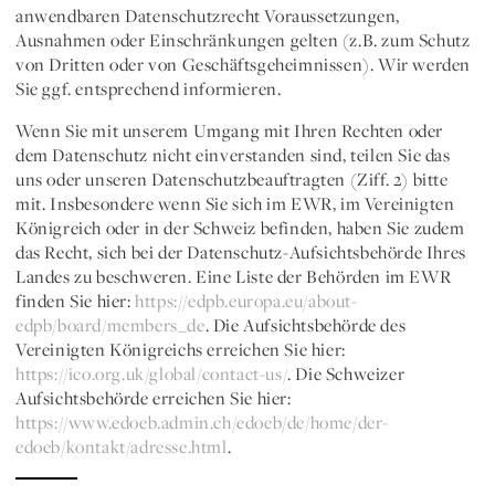
anwendbaren Datenschutzrecht Voraussetzungen,
Ausnahmen oder Einschränkungen gelten (z.B. zum Schutz
von Dritten oder von Geschäftsgeheimnissen). Wir werden
Sie ggf. entsprechend informieren.
Wenn Sie mit unserem Umgang mit Ihren Rechten oder
dem Datenschutz nicht einverstanden sind, teilen Sie das
uns oder unseren Datenschutzbeauftragten (Ziff. 2) bitte
mit. Insbesondere wenn Sie sich im EWR, im Vereinigten
Königreich oder in der Schweiz befinden, haben Sie zudem
das Recht, sich bei der Datenschutz-Aufsichtsbehörde Ihres
Landes zu beschweren. Eine Liste der Behörden im EWR
finden Sie hier:
https://edpb.europa.eu/about-
edpb/board/members_de
. Die Aufsichtsbehörde des
Vereinigten Königreichs erreichen Sie hier:
https://ico.org.uk/global/contact-us/
. Die Schweizer
Aufsichtsbehörde erreichen Sie hier:
https://www.edoeb.admin.ch/edoeb/de/home/der-
edoeb/kontakt/adresse.html
.