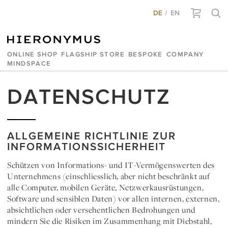
DE
EN
ONLINE SHOP
FLAGSHIP STORE
BESPOKE
COMPANY
MINDSPACE
DATENSCHUTZ
ALLGEMEINE RICHTLINIE ZUR
INFORMATIONSSICHERHEIT
Schützen von Informations- und IT-Vermögenswerten des
Unternehmens (einschliesslich, aber nicht beschränkt auf
alle Computer, mobilen Geräte, Netzwerkausrüstungen,
Software und sensiblen Daten) vor allen internen, externen,
absichtlichen oder versehentlichen Bedrohungen und
mindern Sie die Risiken im Zusammenhang mit Diebstahl,