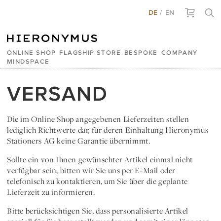
DE
EN
ONLINE SHOP
FLAGSHIP STORE
BESPOKE
COMPANY
MINDSPACE
VERSAND
Die im Online Shop angegebenen Lieferzeiten stellen
lediglich Richtwerte dar, für deren Einhaltung Hieronymus
Stationers AG keine Garantie übernimmt.
Sollte ein von Ihnen gewünschter Artikel einmal nicht
verfügbar sein, bitten wir Sie uns per E-Mail oder
telefonisch zu kontaktieren, um Sie über die geplante
Lieferzeit zu informieren.
Bitte berücksichtigen Sie, dass personalisierte Artikel