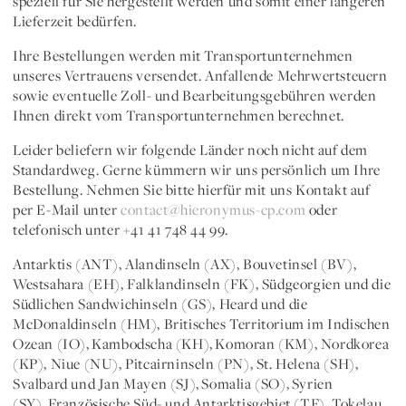
speziell für Sie hergestellt werden und somit einer längeren
Lieferzeit bedürfen.
Ihre Bestellungen werden mit Transportunternehmen
unseres Vertrauens versendet. Anfallende Mehrwertsteuern
sowie eventuelle Zoll- und Bearbeitungsgebühren werden
Ihnen direkt vom Transportunternehmen berechnet.
Leider beliefern wir folgende Länder noch nicht auf dem
Standardweg. Gerne kümmern wir uns persönlich um Ihre
Bestellung. Nehmen Sie bitte hierfür mit uns Kontakt auf
per E-Mail unter
contact@hieronymus-cp.com
oder
telefonisch unter +41 41 748 44 99.
Antarktis (ANT), Alandinseln (AX), Bouvetinsel (BV),
Westsahara (EH), Falklandinseln (FK), Südgeorgien und die
Südlichen Sandwichinseln (GS), Heard und die
McDonaldinseln (HM), Britisches Territorium im Indischen
Ozean (IO), Kambodscha (KH), Komoran (KM), Nordkorea
(KP), Niue (NU), Pitcairninseln (PN), St. Helena (SH),
Svalbard und Jan Mayen (SJ), Somalia (SO), Syrien
(SY), Französische Süd- und Antarktisgebiet (TF), Tokelau