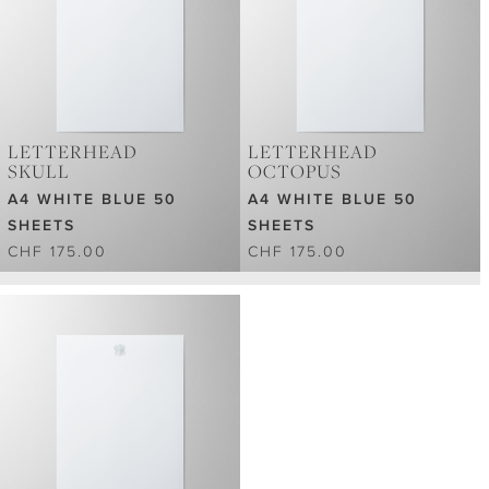
LETTERHEAD
LETTERHEAD
SKULL
OCTOPUS
A4 WHITE BLUE 50
A4 WHITE BLUE 50
SHEETS
SHEETS
CHF 175.00
CHF 175.00