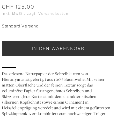
CHF
125.00
inkl. MwSt., zzgl. Versandkosten
Standard Versand
IN DEN WARENKORB
Das erlesene Naturpapier der Schreibkarten von
Hieronymus ist gefertigt aus 100% Baumwolle. Mit seiner
matten Oberfläche und der feinen Textur sorgt das
voluminöse Papier für angenehmes Schreiben und
Skizzieren. Jede Karte ist mit dem charakteristischen
silbernen Kopfschnitt sowie einem Ornament in
Heissfolienprägung veredelt und wird mit einem gefütterten
Spitzklappenkuvert kombiniert zum hochwertigen Träger