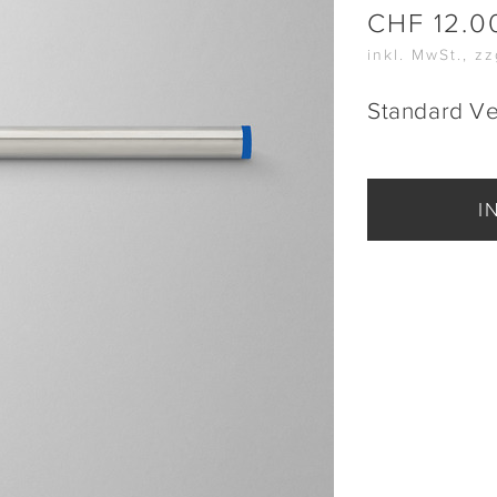
CHF
12.0
inkl. MwSt., z
Standard V
I