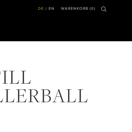
DE
EN
WARENKORB (0)
ILL
LLERBALL