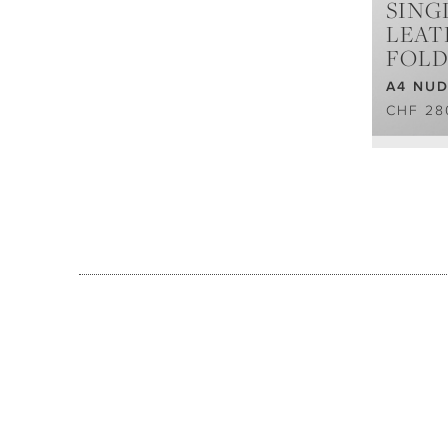
SING
LEAT
FOLD
A4 NU
CHF 28