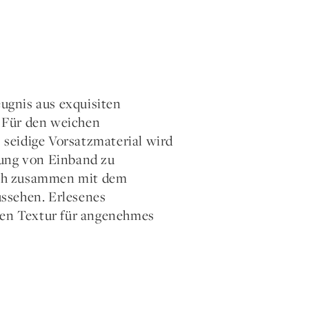
ugnis aus exquisiten
. Für den weichen
seidige Vorsatzmaterial wird
dung von Einband zu
uch zusammen mit dem
ssehen. Erlesenes
hten Textur für angenehmes