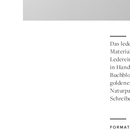
Das led
Material
Lederei
in Hand
Buchblo
goldene
Naturpa
Schreib
FORMAT