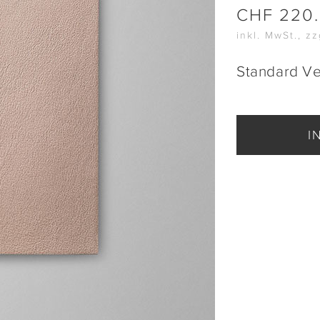
CHF
220
inkl. MwSt., z
Standard V
I