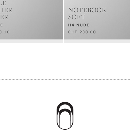
LE
HER
NOTEBOOK
ER
SOFT
DE
H4 NUDE
0.00
CHF 280.00