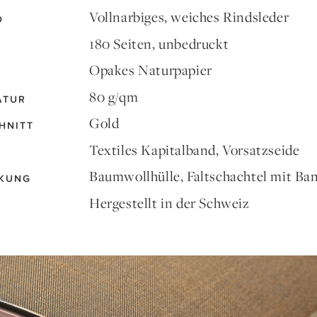
Vollnarbiges, weiches Rindsleder
D
180 Seiten, unbedruckt
Opakes Naturpapier
80 g/qm
ATUR
Gold
HNITT
Textiles Kapitalband, Vorsatzseide
Baumwollhülle, Faltschachtel mit Ba
KUNG
Hergestellt in der Schweiz