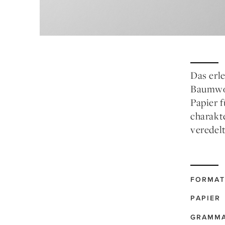
Das erl
Baumwol
Papier 
charakt
veredel
FORMAT
PAPIER
GRAMM