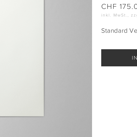
CHF
175.
inkl. MwSt., z
Standard V
I