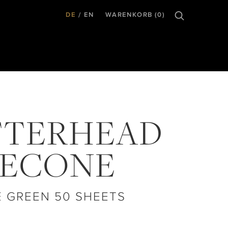
DE
EN
WARENKORB (0)
TTERHEAD
NECONE
E GREEN 50 SHEETS