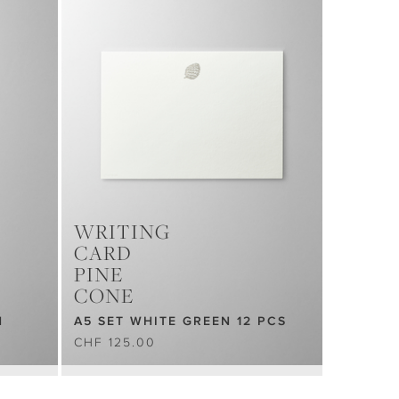
WRITING
CARD
PINE
CONE
N
A5 SET WHITE GREEN 12 PCS
CHF 125.00