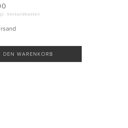
00
zgl. Versandkosten
ersand
N DEN WARENKORB