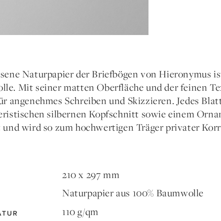
esene Naturpapier der Briefbögen von Hieronymus ist
le. Mit seiner matten Oberfläche und der feinen Te
für angenehmes Schreiben und Skizzieren. Jedes Blat
eristischen silbernen Kopfschnitt sowie einem Orna
t und wird so zum hochwertigen Träger privater Kor
210 x 297 mm
Naturpapier aus 100% Baumwolle
110 g/qm
ATUR