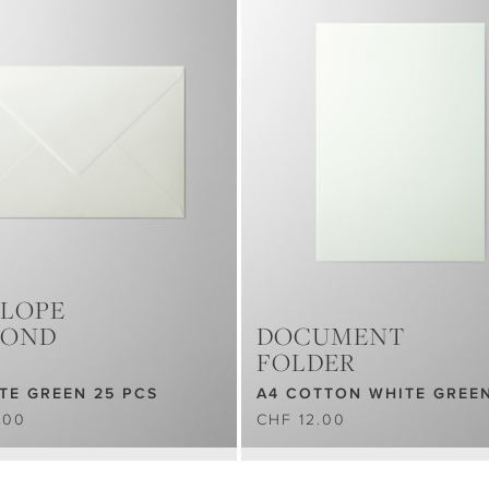
LOPE
MOND
DOCUMENT
FOLDER
TE GREEN 25 PCS
A4 COTTON WHITE GREE
.00
CHF 12.00