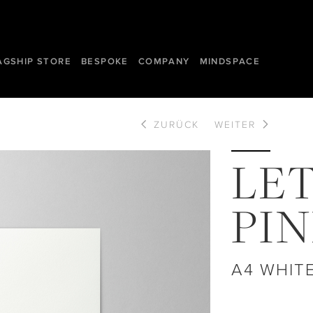
AGSHIP STORE
BESPOKE
COMPANY
MINDSPACE
ZURÜCK
WEITER
LE
PI
A4 WHIT