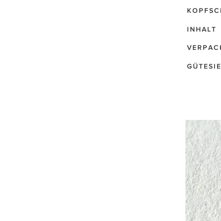
KOPFSC
INHALT
VERPAC
GÜTESI