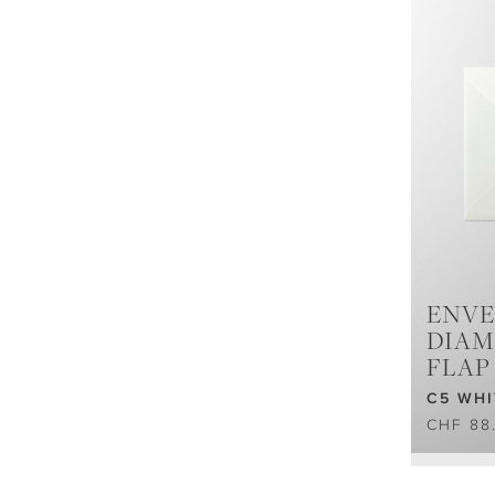
ENVE
DIA
FLAP
C5 WHI
CHF 88