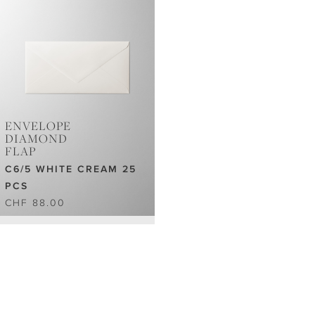
ENVELOPE
DIAMOND
FLAP
C6/5 WHITE CREAM 25
PCS
CHF 88.00