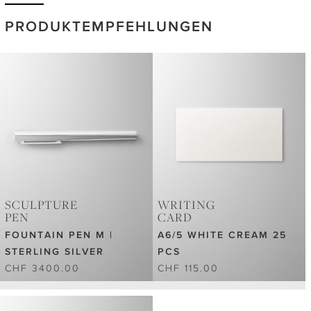
PRODUKTEMPFEHLUNGEN
SCULPTURE
WRITING
PEN
CARD
FOUNTAIN PEN M |
A6/5 WHITE CREAM 25
STERLING SILVER
PCS
CHF 3400.00
CHF 115.00