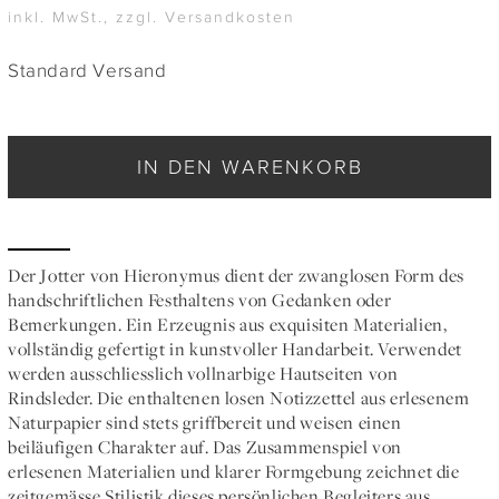
inkl. MwSt., zzgl. Versandkosten
Standard Versand
IN DEN WARENKORB
Der Jotter von Hieronymus dient der zwanglosen Form des
handschriftlichen Festhaltens von Gedanken oder
Bemerkungen. Ein Erzeugnis aus exquisiten Materialien,
vollständig gefertigt in kunstvoller Handarbeit. Verwendet
werden ausschliesslich vollnarbige Hautseiten von
Rindsleder. Die enthaltenen losen Notizzettel aus erlesenem
Naturpapier sind stets griffbereit und weisen einen
beiläufigen Charakter auf. Das Zusammenspiel von
erlesenen Materialien und klarer Formgebung zeichnet die
zeitgemässe Stilistik dieses persönlichen Begleiters aus.