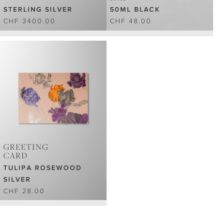
STERLING SILVER
50ML BLACK
CHF 3400.00
CHF 48.00
GREETING
CARD
TULIPA ROSEWOOD
SILVER
CHF 28.00