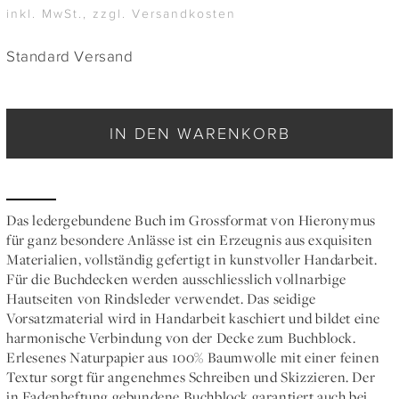
inkl. MwSt., zzgl. Versandkosten
Standard Versand
IN DEN WARENKORB
Das ledergebundene Buch im Grossformat von Hieronymus
für ganz besondere Anlässe ist ein Erzeugnis aus exquisiten
Materialien, vollständig gefertigt in kunstvoller Handarbeit.
Für die Buchdecken werden ausschliesslich vollnarbige
Hautseiten von Rindsleder verwendet. Das seidige
Vorsatzmaterial wird in Handarbeit kaschiert und bildet eine
harmonische Verbindung von der Decke zum Buchblock.
Erlesenes Naturpapier aus 100% Baumwolle mit einer feinen
Textur sorgt für angenehmes Schreiben und Skizzieren. Der
in Fadenheftung gebundene Buchblock garantiert auch bei