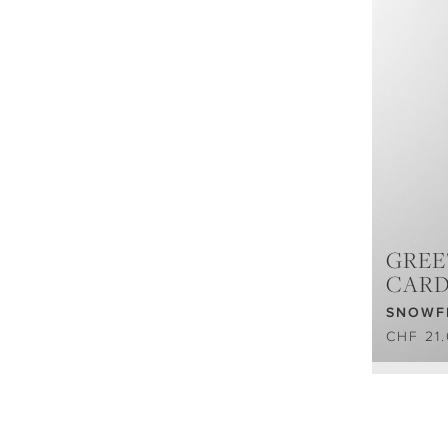
GREE
CAR
SNOWF
CHF 21