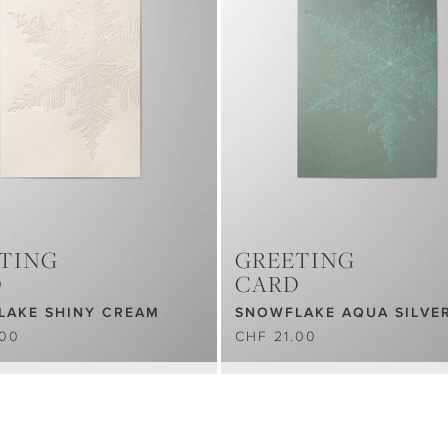
TING
GREETING
D
CARD
LAKE SHINY CREAM
SNOWFLAKE AQUA SILVE
.00
CHF 21.00