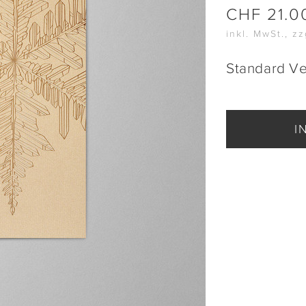
CHF
21.0
inkl. MwSt., z
Standard V
I