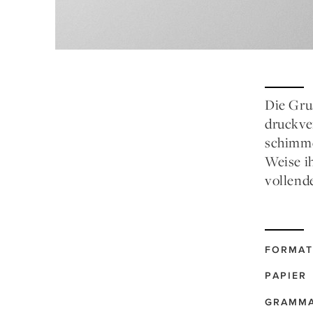
Die Gru
druckve
schimme
Weise ih
vollend
FORMAT
PAPIER
GRAMM