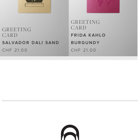
GREETING
CARD
GREETING
CARD
FRIDA KAHLO
SALVADOR DALI SAND
BURGUNDY
CHF 21.00
CHF 21.00