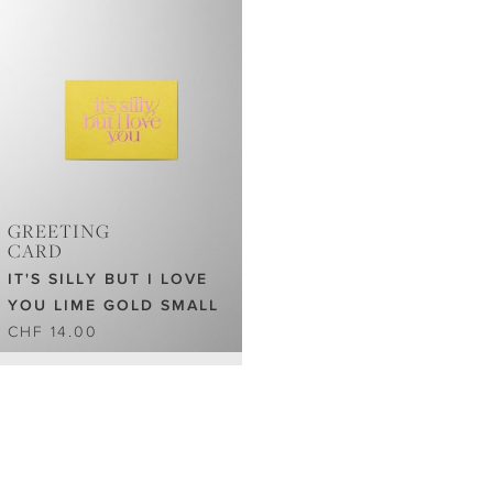
GREETING
CARD
IT'S SILLY BUT I LOVE
YOU LIME GOLD SMALL
CHF 14.00