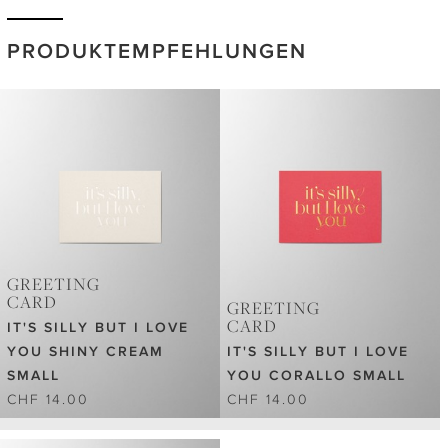
PRODUKTEMPFEHLUNGEN
GREETING
CARD
GREETING
CARD
IT'S SILLY BUT I LOVE
YOU SHINY CREAM
IT'S SILLY BUT I LOVE
SMALL
YOU CORALLO SMALL
CHF 14.00
CHF 14.00