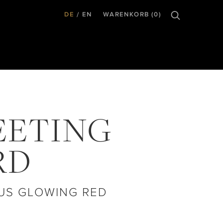
DE
EN
WARENKORB (0)
EETING
RD
US GLOWING RED