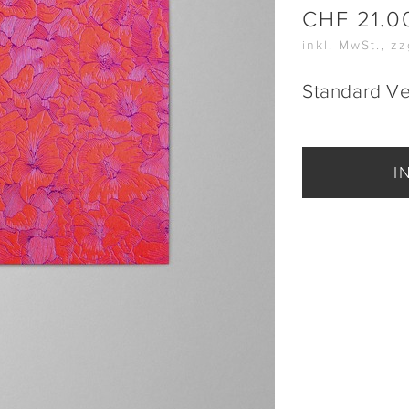
CHF
21.0
inkl. MwSt., z
Standard V
I