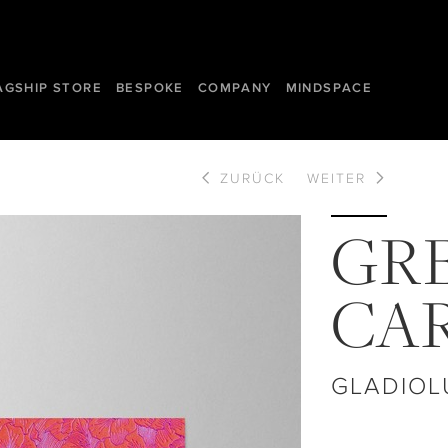
AGSHIP STORE
BESPOKE
COMPANY
MINDSPACE
ZURÜCK
WEITER
GR
CA
GLADIOL