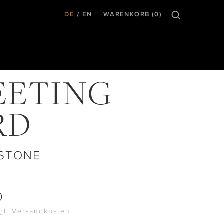
DE
EN
WARENKORB (0)
EETING
RD
STONE
0
zgl. Versandkosten