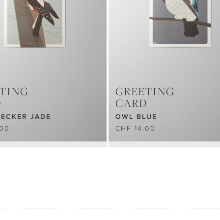
TING
GREETING
D
CARD
ECKER JADE
OWL BLUE
.00
CHF 14.00