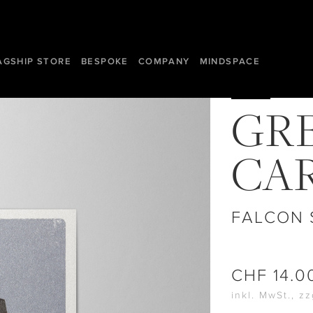
AGSHIP STORE
BESPOKE
COMPANY
MINDSPACE
GR
CA
FALCON 
CHF
14.0
inkl. MwSt., z