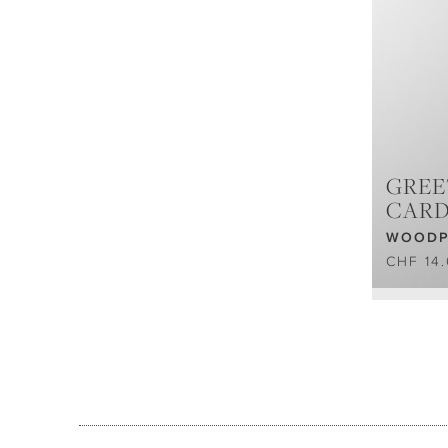
GREE
CAR
WOODP
CHF 14