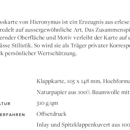
sskarte von Hieronymus ist ein Erzeugnis aus erles
redelt auf aussergewöhnliche Art. Das Zusammenspi
rnder Oberfläche und Motiv verleiht der Karte auf 
ässe Stilistik. So wird sie als Träger privater Korr
k persönlicher Wertschätzung.
Klappkarte, 105 x 148 mm, Hochform
Naturpapier aus 100% Baumwolle mit
310 g/qm
ATUR
Offsetdruck
ERFAHREN
Inlay und Spitzklappenkuvert aus 1