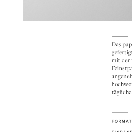
Das pap
geferti
mit der
Feinstp
angeneh
hochwer
tägliche
FORMAT