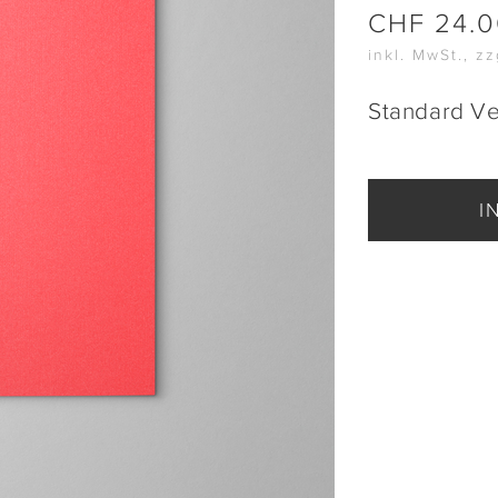
CHF
24.
inkl. MwSt., z
Standard V
I