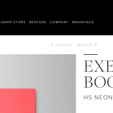
AGSHIP STORE
BESPOKE
COMPANY
MINDSPACE
ZURÜCK
WEITER
EX
BO
H5 NEON