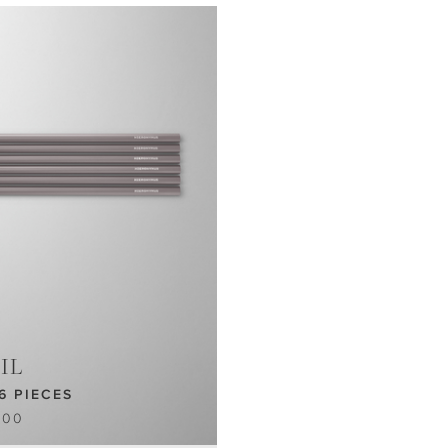
IL
6 PIECES
.00