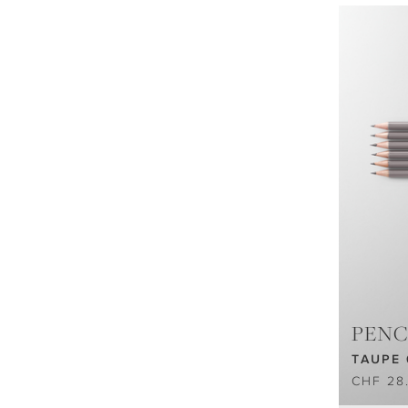
PENC
TAUPE 
CHF 28