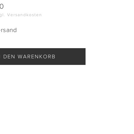
00
zgl. Versandkosten
ersand
N DEN WARENKORB