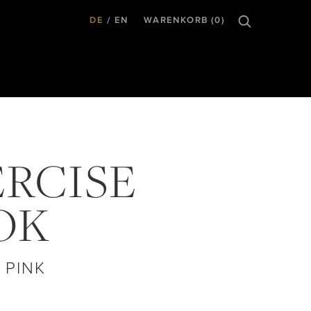
DE
EN
WARENKORB (0)
ERCISE
OK
 PINK