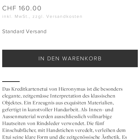
CHF
160.00
inkl. MwSt., zzgl. Versandkosten
Standard Versand
IN DEN WARENKORB
Das Kreditkartenetui von Hieronymus ist die besonders
elegante, zeitgemässe Interpretation des klassischen
Objektes. Ein Erzeugnis aus exquisiten Materialien,
gefertigt in kunstvoller Handarbeit. Als Innen- und
Aussenmaterial werden ausschliesslich vollnarbige
Hautseiten von Rindsleder verwendet. Die fünf
Einschubfächer, mit Handstichen veredelt, verleihen dem
Etui seine klare Form und die zeitgenössische Ästhetik. Es